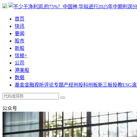
首页
快讯
要闻
股市
新股
信披+
公司
港美股
数据
基金
金融
视听
评论
专题
产经
创投
科创板
新三板
投教
ESG
滚
公众号