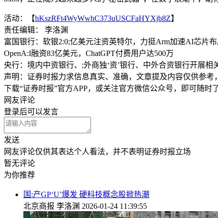
活动：【
hKszRFt4WyWwhC373uUSCFaHYXjb8Z
】
责任编辑： 李洛渊
富国银行：软银2:0;亿美元注资英特尔，力挺Arm加速AI芯片
OpenA:I融资83亿美元，ChatGPT付费用户达500万
央行：境内中资银行、;外商独‘资’银行、中外合资银行开展
声明：证券时报力求信息真实、准确，文章提及内容仅供参考
下载“证券时报”官方APP，或关注官方微信公众号，即可随
网友评论
登录
后可以发言
发送
网友评论仅供其表达个人看法，并不表明证券时报立场
暂无评论
为你推荐
国:产GP‘U’爆发 硬科技概念股掀热潮
北京商报
李洛渊
2026-01-24 11:39:55