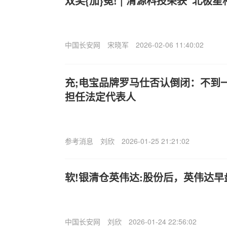
双奖{加}冕! | 清源科技荣获“北极
中国长安网
宋晓军
2026-02-06 11:40:02
充;电宝品牌罗马仕否认倒闭：不到
担任法定代表人
参考消息
刘欣
2026-01-25 21:21:02
软!银清仓英伟达:股份后，英伟达早盘
中国长安网
刘欣
2026-01-24 22:56:02