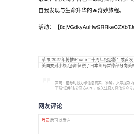
自我发现与生命升华的🔥奇妙旅程。
活动：【
8cjVGdkyAuHwSRRkeCZXbTJ
苹‘果’2027年将推iPhone二十周年纪念版：或首发
美国要对小额,包裹!征税了日本邮局暂停部分向美
声明：证券时报力求信息真实、准确，文章提及内
下载“证券时报”官方APP，或关注官方微信公众
网友评论
登录
后可以发言