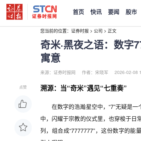
首页
快讯
要闻
股市
您当前的位置：
证券时报
>
公司
>
正文
奇米·黑夜之语：数字7
寓意
来源：证券时报网
作者：宋晓军
2026-02-08 
溯源：当“奇米”遇见“七重奏”
点赞
在数字的浩瀚星空中，“7”无疑是
中，闪耀于宗教的仪式里，也穿梭于日常
列，组合成“7777777”，这份数字