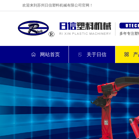
欢迎来到苏州日信塑料机械有限公司官网！
多年专注塑
网站首页
关于日信
产