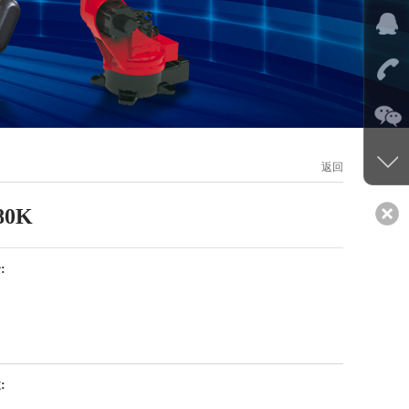
返回
80K
:
: