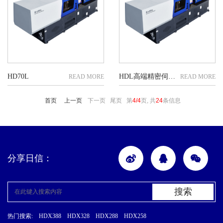
HD70L
HDL高端精密伺服节能注塑机
首页
上一页
下一页 尾页
第
4/4
页, 共
24
条信息
分享日信：
搜索
热门搜索:
HDX388
HDX328
HDX288
HDX258